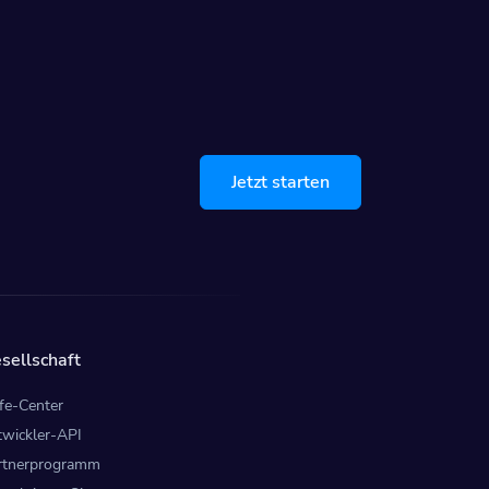
Jetzt starten
sellschaft
lfe-Center
twickler-API
rtnerprogramm