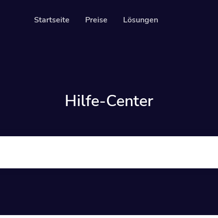
Startseite
Preise
Lösungen
en
Ressourcen
Entwickler-API
des
Leitfaden zur Ver
are und verfolgbare QR-Codes
Hilfe-Center
Hilfe-Center
iten
Besuchen Sie unser
ieren Sie Ihre Social-Media-Follower
osting
files and track downloads and
ews