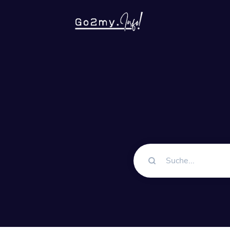
Lösung
QR-Co
Anpassb
Bio-Se
Konvert
Dateih
Upload 
pagevi