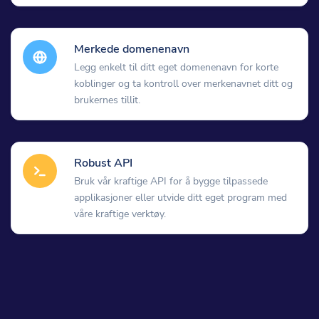
Merkede domenenavn
Legg enkelt til ditt eget domenenavn for korte
koblinger og ta kontroll over merkenavnet ditt og
brukernes tillit.
Robust API
Bruk vår kraftige API for å bygge tilpassede
applikasjoner eller utvide ditt eget program med
våre kraftige verktøy.