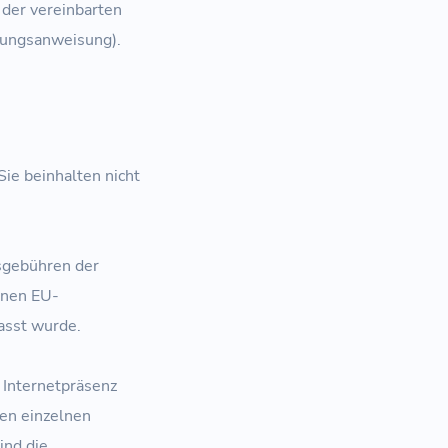
 der vereinbarten
hlungsanweisung).
Sie beinhalten nicht
sgebühren der
einen EU-
lasst wurde.
 Internetpräsenz
en einzelnen
ind die