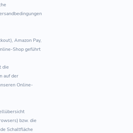
che
 Versandbedingungen
ckout), Amazon Pay,
Online-Shop geführt
t die
n auf der
unseren Online-
ellübersicht
rowsers) bzw. die
de Schaltfläche