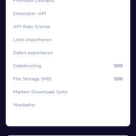
Premium-Domains
Entwickler-API
API-Rate Grenze
Links importieren
Daten exportieren
Dateihosting
500
File Storage (MB)
500
Marken-Download-Seite
Werbefrei