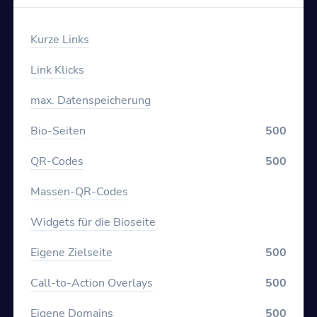
Kurze Links
Link Klicks
max. Datenspeicherung
Bio-Seiten
500
QR-Codes
500
Massen-QR-Codes
Widgets für die Bioseite
Eigene Zielseite
500
Call-to-Action Overlays
500
Eigene Domains
500