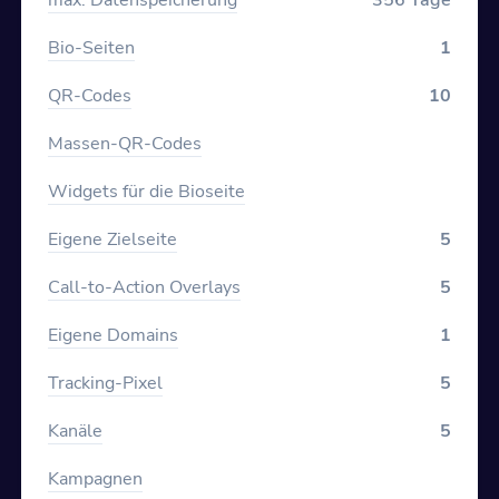
Bio-Seiten
1
QR-Codes
10
Massen-QR-Codes
Widgets für die Bioseite
Eigene Zielseite
5
Call-to-Action Overlays
5
Eigene Domains
1
Tracking-Pixel
5
Kanäle
5
Kampagnen